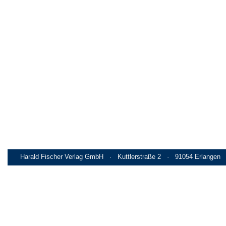
Harald Fischer Verlag GmbH · Kuttlerstraße 2 · 91054 Erlangen