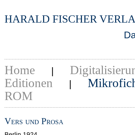
HARALD FISCHER VERL
Da
Home
Digitalisieru
|
Editionen
Mikrofic
|
ROM
Vers und Prosa
Berlin 1924