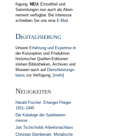
fügung.
NEU:
Einzel­titel und
Samm­lungen nun auch als Abon­
ne­ment ver­fügbar. Bei In­teres­se
schreiben Sie uns eine
E-Mail
.
Digitalisierung
Unsere
Erfahrung und Expertise
in
der Kon­zeption und Produktion
historischer Quellen-Editionen
stehen Bib­lio­theken, Archiven und
Museen auch auf
Dienst­leistungs­
basis
zur Ver­fügung.
[mehr]
Neuigkeiten
Harald Fischer: Erlanger Flieger
1911–1945
Die Kataloge der Spiel­waren­
messe
Jan Tschicholds Arbeits­nachlass
Christian Dürn­berger: Mora­lische