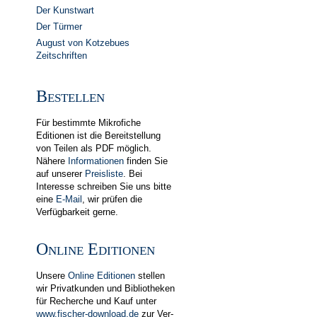
Der Kunstwart
Der Türmer
August von Kotzebues
Zeitschriften
Bestellen
Für bestimmte Mikrofiche
Editionen ist die Bereitstellung
von Teilen als PDF möglich.
Nähere
In­for­ma­tionen
finden Sie
auf unserer
Preis­liste
. Bei
Interesse schreiben Sie uns bitte
eine
E-Mail
, wir prüfen die
Verfügbarkeit gerne.
Online Editionen
Unsere
Online Editionen
stellen
wir Privat­kunden und Biblio­theken
für Recherche und Kauf unter
www.fischer-download.de
zur Ver­