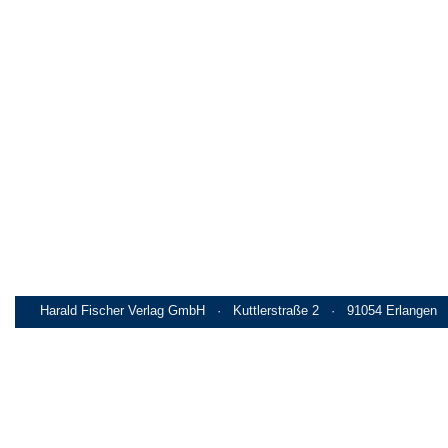
Harald Fischer Verlag GmbH · Kuttlerstraße 2 · 91054 Erlangen