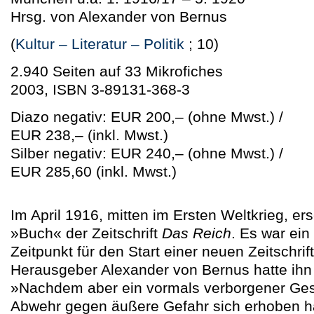
Hrsg. von Alexander von Bernus
(
Kultur – Literatur – Politik
; 10)
2.940 Seiten auf 33 Mikrofiches
2003, ISBN 3-89131-368-3
Diazo negativ: EUR 200,–
(ohne Mwst.)
/
EUR 238,–
(inkl. Mwst.)
Silber negativ: EUR 240,–
(ohne Mwst.)
/
EUR 285,60
(inkl. Mwst.)
Im April 1916, mitten im Ersten Weltkrieg, er
»Buch« der Zeitschrift
Das Reich
. Es war ei
Zeitpunkt für den Start einer neuen Zeitschrif
Herausgeber Alexander von Bernus hatte ihn n
»Nachdem aber ein vormals verborgener Gesa
Abwehr gegen äußere Gefahr sich erhoben hat