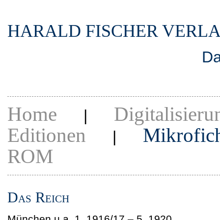
HARALD FISCHER VERL
Da
Home
Digitalisieru
|
Editionen
Mikrofic
|
ROM
Das Reich
München u.a. 1. 1916/17 – 5. 1920