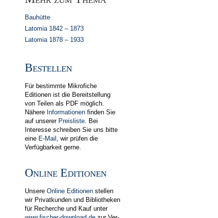
Bauhütte
Latomia 1842 – 1873
Latomia 1878 – 1933
Bestellen
Für bestimmte Mikrofiche
Editionen ist die Bereitstellung
von Teilen als PDF möglich.
Nähere
In­for­ma­tionen
finden Sie
auf unserer
Preis­liste
. Bei
Interesse schreiben Sie uns bitte
eine
E-Mail
, wir prüfen die
Verfügbarkeit gerne.
Online Editionen
Unsere
Online Editionen
stellen
wir Privat­kunden und Biblio­theken
für Recherche und Kauf unter
www.fischer-download.de
zur Ver­