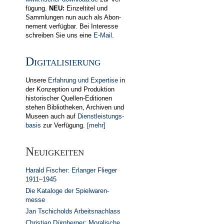
fügung.
NEU:
Einzel­titel und
Samm­lungen nun auch als Abon­
ne­ment ver­fügbar. Bei In­teres­se
schreiben Sie uns eine
E-Mail
.
Digitalisierung
Unsere
Erfahrung und Expertise
in
der Kon­zeption und Produktion
historischer Quellen-Editionen
stehen Bib­lio­theken, Archiven und
Museen auch auf
Dienst­leistungs­
basis
zur Ver­fügung.
[mehr]
Neuigkeiten
Harald Fischer: Erlanger Flieger
1911–1945
Die Kataloge der Spiel­waren­
messe
Jan Tschicholds Arbeits­nachlass
Christian Dürn­berger: Mora­lische