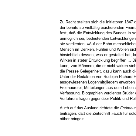
Zu Recht stellten sich die Initiatoren 1847
der bereits so vielfältig existierenden Frei
fest, daß die Entwicklung des Bundes in s
unmöglich sei, bedeutenden Entwicklungen 
sie verdienten. »Auf der Bahn menschliche
Mensch im Denken, Fühlen und Wollen sich 
hinsichtlich dessen, was er gestaltet hat
Wirken in steter Entwicklung begriffen ...
kann, von Männern, die er nicht wirken sieh
die Presse Gelegenheit, dazu kann auch die
Unter der Redaktion von Rudolph Richard F
ausgewiesenen Logenmitgliedern erworben 
Freimaurerei, Mitteilungen aus dem Leben 
Verfassung. Biographien verdienter Brüder w
Verfahrensfragen gegenüber Politik und Rel
Auch auf das Ausland richtete die
Freimaur
beitragen, daß die Zeitschrift »auch für so
näher bringe«.