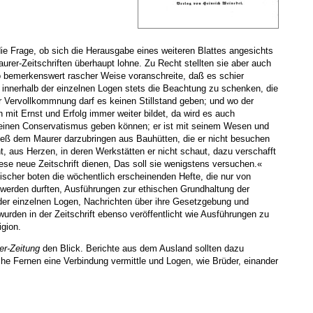
 die Frage, ob sich die Herausgabe eines weiteren Blattes angesichts
maurer-Zeitschriften überhaupt lohne. Zu Recht stellten sie aber auch
o bemerkenswert rascher Weise voranschreite, daß es schier
innerhalb der einzelnen Logen stets die Beachtung zu schenken, die
r Vervollkommnung darf es keinen Stillstand geben; und wo der
mit Ernst und Erfolg immer weiter bildet, da wird es auch
, keinen Conservatismus geben können; er ist mit seinem Wesen und
 Dieß dem Maurer darzubringen aus Bauhütten, die er nicht besuchen
t, aus Herzen, in deren Werkstätten er nicht schaut, dazu verschafft
se neue Zeitschrift dienen, Das soll sie wenigstens versuchen.«
ischer boten die wöchentlich erscheinenden Hefte, die nur von
werden durften, Ausführungen zur ethischen Grundhaltung der
der einzelnen Logen, Nachrichten über ihre Gesetzgebung und
urden in der Zeitschrift ebenso veröffentlicht wie Ausführungen zu
igion.
er-Zeitung
den Blick. Berichte aus dem Ausland sollten dazu
lche Fernen eine Verbindung vermittle und Logen, wie Brüder, einander