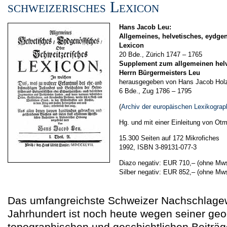
schweizerisches Lexicon
Hans Jacob Leu:
Allgemeines, helvetisches, eydge
Lexicon
20 Bde., Zürich 1747 – 1765
Supplement zum allgemeinen helv
Herrn Bürgermeisters Leu
herausgegeben von Hans Jacob Hol
6 Bde., Zug 1786 – 1795
(
Archiv der europäischen Lexikograp
Hg. und mit einer Einleitung von O
15.300 Seiten auf 172 Mikrofiches
1992, ISBN 3-89131-077-3
Diazo negativ: EUR 710,–
(ohne Mws
Silber negativ: EUR 852,–
(ohne Mws
Das umfangreichste Schweizer Nachschlage
Jahrhundert ist noch heute wegen seiner ge
topographischen und geschichtlichen Beiträg