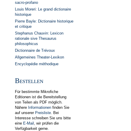
sacro-profano
Louis Moreri: Le grand dictionaire
historique
Pierre Bayle: Dictionaire historique
et critique
Stephanus Chauvin: Lexicon
rationale sive Thesaurus
philosophicus
Dictionnaire de Trévoux
Allgemeines Theater-Lexikon
Encyclopédie méthodique
Bestellen
Für bestimmte Mikrofiche
Editionen ist die Bereitstellung
von Teilen als PDF möglich.
Nähere
In­for­ma­tionen
finden Sie
auf unserer
Preis­liste
. Bei
Interesse schreiben Sie uns bitte
eine
E-Mail
, wir prüfen die
Verfügbarkeit gerne.