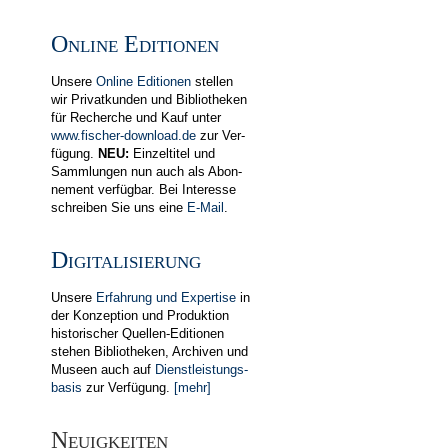
Online Editionen
Unsere
Online Editionen
stellen
wir Privat­kunden und Biblio­theken
für Recherche und Kauf unter
www.fischer-download.de
zur Ver­
fügung.
NEU:
Einzel­titel und
Samm­lungen nun auch als Abon­
ne­ment ver­fügbar. Bei In­teres­se
schreiben Sie uns eine
E-Mail
.
Digitalisierung
Unsere
Erfahrung und Expertise
in
der Kon­zeption und Produktion
historischer Quellen-Editionen
stehen Bib­lio­theken, Archiven und
Museen auch auf
Dienst­leistungs­
basis
zur Ver­fügung.
[mehr]
Neuigkeiten