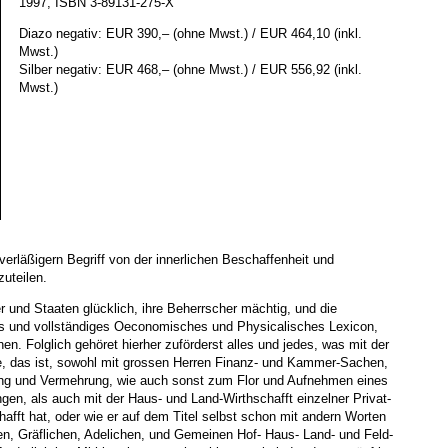
1997, ISBN 3-89131-275-X
Diazo negativ: EUR 390,–
(ohne Mwst.)
/ EUR 464,10
(inkl.
Mwst.)
Silber negativ: EUR 468,–
(ohne Mwst.)
/ EUR 556,92
(inkl.
Mwst.)
verläßigern Begriff von der innerlichen Beschaffenheit und
zuteilen.
r und Staaten glücklich, ihre Beherrscher mächtig, und die
s und vollständiges Oeconomisches und Physicalisches Lexicon,
en. Folglich gehöret hierher zuförderst alles und jedes, was mit der
, das ist, sowohl mit grossen Herren Finanz- und Kammer-Sachen,
tung und Vermehrung, wie auch sonst zum Flor und Aufnehmen eines
gen, als auch mit der Haus- und Land-Wirthschafft einzelner Privat-
afft hat, oder wie er auf dem Titel selbst schon mit andern Worten
en, Gräflichen, Adelichen, und Gemeinen Hof- Haus- Land- und Feld-