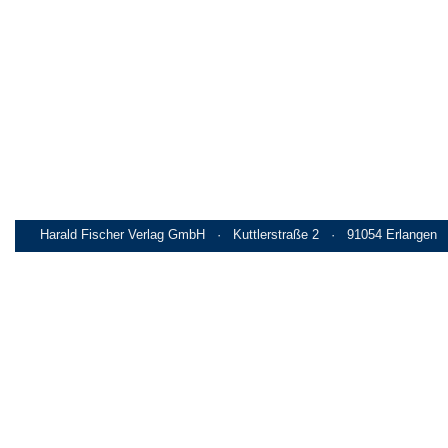
Harald Fischer Verlag GmbH · Kuttlerstraße 2 · 91054 Erlangen