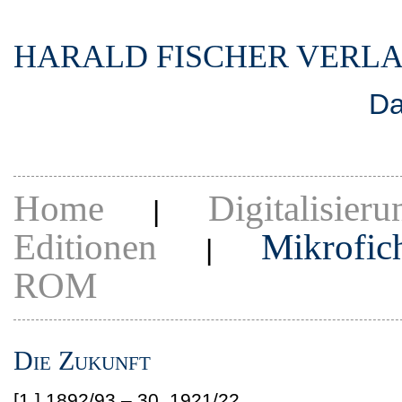
HARALD FISCHER VERL
Da
Home
Digitalisieru
|
Editionen
Mikrofic
|
ROM
Die Zukunft
[1.] 1892/93 – 30. 1921/22