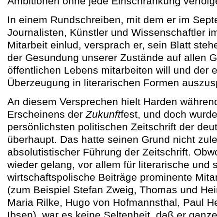
Ambitionen ohne jede Einschränkung verfolg
In einem Rundschreiben, mit dem er im Septe
Journalisten, Künstler und Wissenschaftler i
Mitarbeit einlud, versprach er, sein Blatt ste
der Gesundung unserer Zustände auf allen G
öffentlichen Lebens mitarbeiten will und der 
Überzeugung in literarischen Formen auszu
An diesem Versprechen hielt Harden währe
Erscheinens der
Zukunft
fest, und doch wurde
persönlichsten politischen Zeitschrift der deu
überhaupt. Das hatte seinen Grund nicht zule
absolutistischer Führung der Zeitschrift. Ob
wieder gelang, vor allem für literarische und 
wirtschaftspolische Beiträge prominente Mita
(zum Beispiel Stefan Zweig, Thomas und Hei
Maria Rilke, Hugo von Hofmannsthal, Paul H
Ibsen), war es keine Seltenheit, daß er ganz